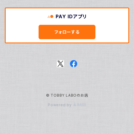
定番グッズ
PAY IDアプリ
毎月お届けシリーズ
フォローする
濵口ハンナ
きゃわイノベーションフォーラム2025
軌条あさま
高架線こまち
© TOBBY LABOのお店
高架線はやぶさ
Powered by