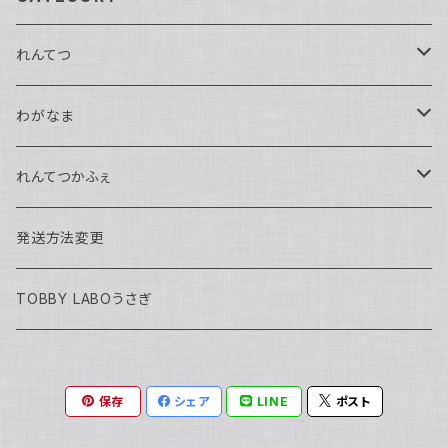
れんてつ
馬鉄かもめ生誕祭2026
わがなま
れんてつ関西遠征2026
チェキ
れんてつかふぇ
濱口ハンナ
れんてつ新衣装獲得の試練2026
2026年迎える
ハロウィン2025
発送方法変更
軌条あさま
濱口ハンナ生誕祭2026
わがなまワンマン
まるよ生誕2026
TOBBY LABOうさぎ
高架線こまち
チェキ
保存
シェア
LINE
ポスト
高架線はやぶさ
訳アリ