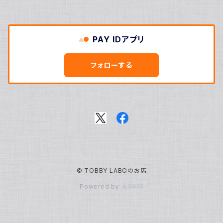
定番グッズ
PAY IDアプリ
毎月お届けシリーズ
フォローする
濵口ハンナ
きゃわイノベーションフォーラム2025
軌条あさま
高架線こまち
© TOBBY LABOのお店
高架線はやぶさ
Powered by