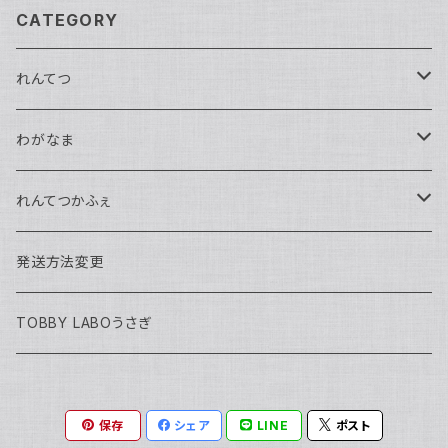
CATEGORY
れんてつ
馬鉄かもめ生誕祭2026
わがなま
れんてつ関西遠征2026
チェキ
れんてつかふぇ
濱口ハンナ
れんてつ新衣装獲得の試練2026
2026年迎える
ハロウィン2025
発送方法変更
軌条あさま
濱口ハンナ生誕祭2026
わがなまワンマン
まるよ生誕2026
TOBBY LABOうさぎ
高架線こまち
チェキ
保存
シェア
LINE
ポスト
高架線はやぶさ
訳アリ