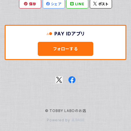
保存
シェア
LINE
ポスト
高架線はやぶさ
訳アリ
定番グッズ
PAY IDアプリ
毎月お届けシリーズ
フォローする
濵口ハンナ
きゃわイノベーションフォーラム2025
軌条あさま
高架線こまち
© TOBBY LABOのお店
高架線はやぶさ
Powered by