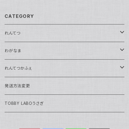
CATEGORY
れんてつ
馬鉄かもめ生誕祭2026
わがなま
れんてつ関西遠征2026
チェキ
れんてつかふぇ
濱口ハンナ
れんてつ新衣装獲得の試練2026
2026年迎える
ハロウィン2025
発送方法変更
軌条あさま
濱口ハンナ生誕祭2026
わがなまワンマン
まるよ生誕2026
TOBBY LABOうさぎ
高架線こまち
チェキ