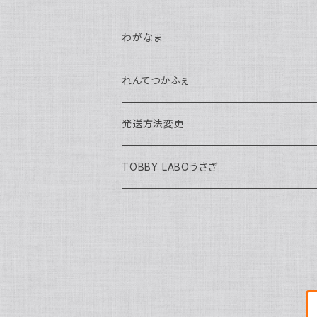
馬鉄かもめ生誕祭2026
わがなま
れんてつ関西遠征2026
チェキ
れんてつかふぇ
濱口ハンナ
れんてつ新衣装獲得の試練2026
2026年迎える
ハロウィン2025
発送方法変更
軌条あさま
濱口ハンナ生誕祭2026
わがなまワンマン
まるよ生誕2026
TOBBY LABOうさぎ
高架線こまち
チェキ
高架線はやぶさ
訳アリ
定番グッズ