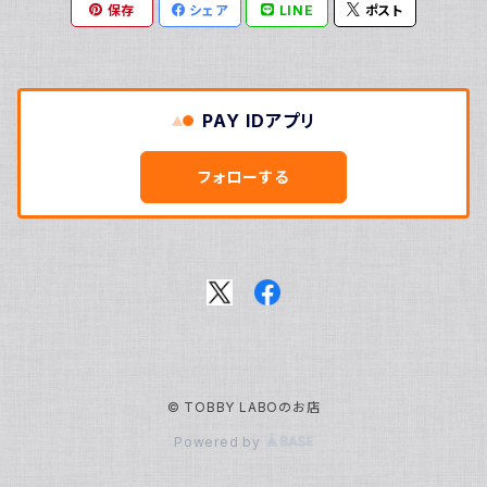
保存
シェア
LINE
ポスト
高架線はやぶさ
訳アリ
定番グッズ
PAY IDアプリ
毎月お届けシリーズ
フォローする
濵口ハンナ
きゃわイノベーションフォーラム2025
軌条あさま
高架線こまち
© TOBBY LABOのお店
高架線はやぶさ
Powered by