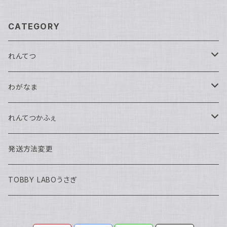
CATEGORY
れんてつ
馬鉄かもめ生誕祭2026
わがなま
れんてつ関西遠征2026
チェキ
れんてつかふぇ
濱口ハンナ
れんてつ新衣装獲得の試練2026
2026年迎える
ハロウィン2025
発送方法変更
軌条あさま
濱口ハンナ生誕祭2026
わがなまワンマン
まるよ生誕2026
TOBBY LABOうさぎ
高架線こまち
チェキ