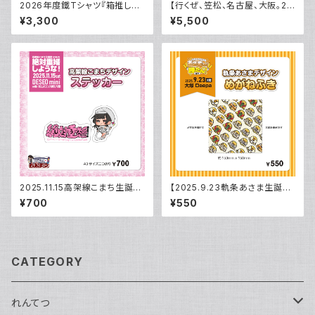
2026年度鐵Tシャツ『箱推しブ
【行くぜ、笠松、名古屋、大阪。20
ラック』
26】（ハンナ）おみやげ
¥3,300
¥5,500
2025.11.15高架線こまち生誕
【2025.9.23軌条あさま生誕】
ステッカー2種入り
めがねふき
¥700
¥550
CATEGORY
れんてつ