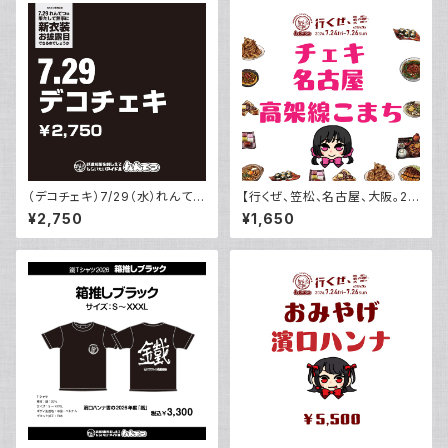
（デコチェキ）7/29（水）れんてつ
【行くぜ、笠松、名古屋、大阪。20
は果たして無事に新衣装お披露
26】（こまち）7.25 名古屋ライブ
¥2,750
¥1,650
目できるのでしょうかライブ当日
チェキ
のチェキ