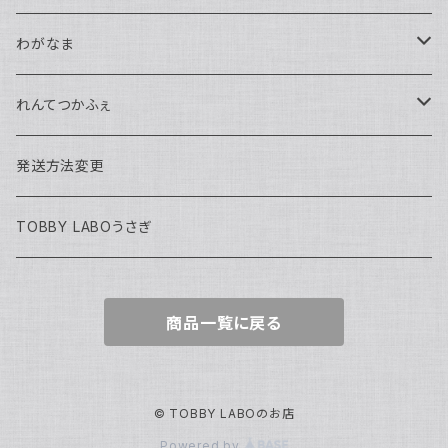
馬鉄かもめ生誕祭2026
わがなま
れんてつ関西遠征2026
チェキ
れんてつかふぇ
濱口ハンナ
れんてつ新衣装獲得の試練2026
2026年迎える
ハロウィン2025
発送方法変更
軌条あさま
濱口ハンナ生誕祭2026
わがなまワンマン
まるよ生誕2026
TOBBY LABOうさぎ
高架線こまち
チェキ
商品一覧に戻る
高架線はやぶさ
訳アリ
定番グッズ
© TOBBY LABOのお店
Powered by