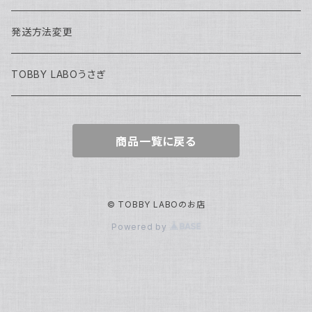
濱口ハンナ
れんてつ新衣装獲得の試練2026
2026年迎える
ハロウィン2025
発送方法変更
軌条あさま
濱口ハンナ生誕祭2026
わがなまワンマン
まるよ生誕2026
TOBBY LABOうさぎ
高架線こまち
チェキ
商品一覧に戻る
高架線はやぶさ
訳アリ
定番グッズ
© TOBBY LABOのお店
Powered by
毎月お届けシリーズ
濵口ハンナ
きゃわイノベーションフォーラム2025