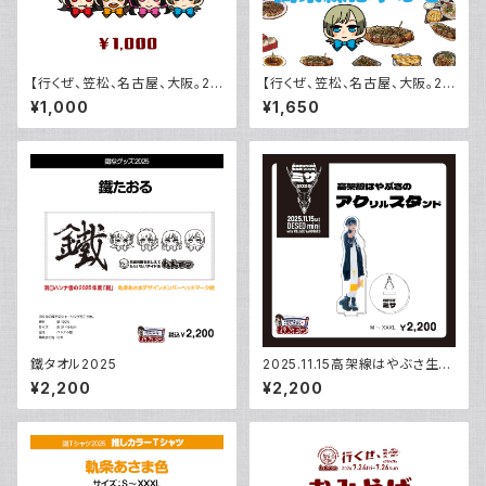
【行くぜ、笠松、名古屋、大阪。20
【行くぜ、笠松、名古屋、大阪。20
26】暑中お見舞いfrom笠松
26】（はやぶさ）7.26 大阪ライブ
¥1,000
¥1,650
チェキ
鐵タオル2025
2025.11.15高架線はやぶさ生
誕 はやぶさのアクリルスタンド
¥2,200
¥2,200