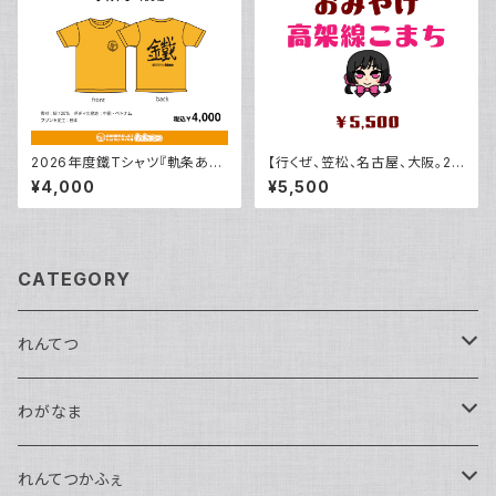
2026年度鐵Tシャツ『軌条あさ
【行くぜ、笠松、名古屋、大阪。20
ま色』
26】（こまち）おみやげ
¥4,000
¥5,500
CATEGORY
れんてつ
馬鉄かもめ生誕祭2026
わがなま
れんてつ関西遠征2026
チェキ
れんてつかふぇ