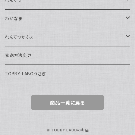
れんてつ
馬鉄かもめ生誕祭2026
わがなま
れんてつ関西遠征2026
チェキ
れんてつかふぇ
濱口ハンナ
れんてつ新衣装獲得の試練2026
2026年迎える
ハロウィン2025
発送方法変更
軌条あさま
濱口ハンナ生誕祭2026
わがなまワンマン
まるよ生誕2026
TOBBY LABOうさぎ
高架線こまち
チェキ
商品一覧に戻る
高架線はやぶさ
訳アリ
定番グッズ
© TOBBY LABOのお店