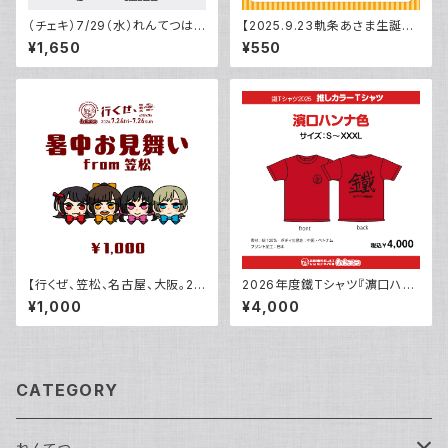
（チェキ）7/29（水）れんてつは
【2025.9.23軌条あさま生誕】
果たして無事に新衣装お披露目
めがねふき
¥1,650
¥550
できるのでしょうかライブ当日の
チェキ
【行くぜ、笠松、名古屋、大阪。20
2026年度鐵Tシャツ『濵口ハン
26】暑中お見舞いfrom笠松
ナ色』
¥1,000
¥4,000
CATEGORY