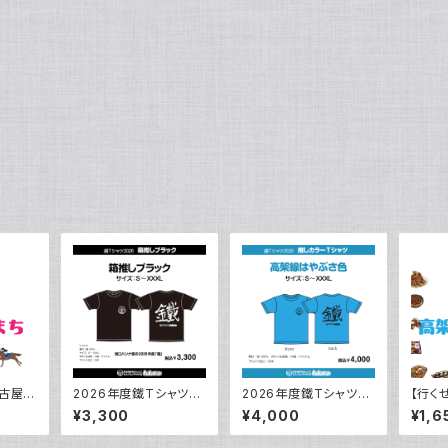
古屋、
2026年度鐵Tシャツ
2026年度鐵Tシャツ
【行く
まち）7.
『箱推しブラック』
『高架線はやぶさ』
大阪。
¥3,300
¥4,000
¥1,6
さ）7
チェキ