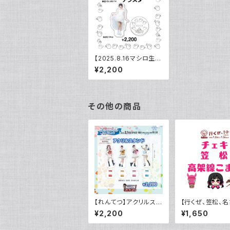
【2025.8.16マシロ生
誕】アクリルスタンド
¥2,200
その他の商品
【れんてつ】アクリルスタ
【行くぜ、笠松、名
ンド
大阪。2026】（こ
¥2,200
¥1,650
24 笠松チェキ