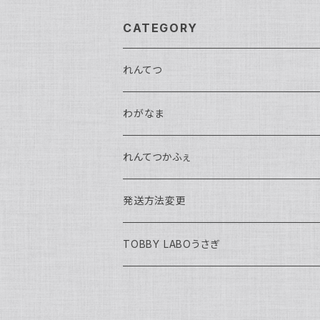
CATEGORY
れんてつ
馬鉄かもめ生誕祭2026
わがなま
れんてつ関西遠征2026
チェキ
れんてつかふぇ
濱口ハンナ
れんてつ新衣装獲得の試練2026
2026年迎える
ハロウィン2025
発送方法変更
軌条あさま
濱口ハンナ生誕祭2026
わがなまワンマン
まるよ生誕2026
TOBBY LABOうさぎ
高架線こまち
チェキ
高架線はやぶさ